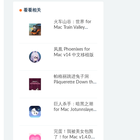
看看相关
火车山谷：世界 for
Mac Train Valley
World v2024.10.21 中
文原生版
凤凰 Phoenixes for
Mac v14 中文移植版
帕格丽跳进兔子洞
Pâquerette Down the
Bunburrows for Mac
v1.1.4 中文原生版
巨人杀手：暗黑之潮
for Mac Jotunnslayer:
Hordes of Hel
Build.17182216 中文
移植版
完蛋！我被美女包围
了！for Mac v1.4.0.28