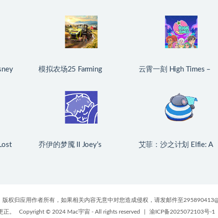
ney
模拟农场25 Farming
云霄一刻 High Times –
or Mac
Simulator 25 for Mac
Dating/Cooking Sim for
生版
v1.21.0.0 中文原生版
Mac v1.0.2 中文原生版
ost
乔伊的梦魇 II Joey’s
艾菲：沙之计划 Elfie: A
Mac
Nightmare II for Mac
Sand Plan for Mac v1.1.2
版
v2026.07.21 中文原生版
英文原生版
版权归应用作者所有，如果相关内容无意中对您造成侵权，请发邮件至295890413@
更正。
Copyright © 2024 Mac宇宙 - All rights reserved
|
渝ICP备2025072103号-1