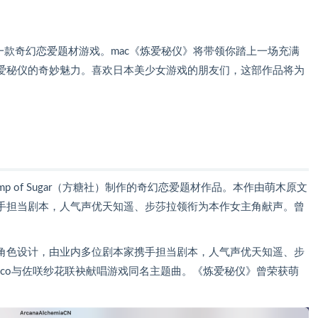
 Mac 是一款奇幻恋爱题材游戏。mac《炼爱秘仪》将带领你踏上一场充满
爱秘仪的奇妙魅力。喜欢日本美少女游戏的朋友们，这部作品将为
 of Sugar（方糖社）制作的奇幻恋爱题材作品。本作由萌木原文
手担当剧本，人气声优天知遥、步莎拉领衔为本作女主角献声。曾
角色设计，由业内多位剧本家携手担当剧本，人气声优天知遥、步
cco与佐咲纱花联袂献唱游戏同名主题曲。《炼爱秘仪》曾荣获萌