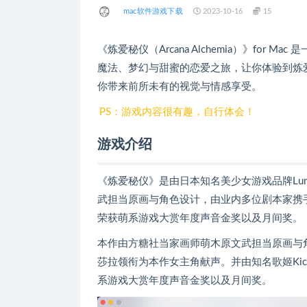
mac软件游戏下载
2023-10-16
15
《炼爱秘仪（Arcana Alchemia）》for
魔法、梦幻与甜蜜的恋爱之旅，让你体验到炼
你带来前所未有的视觉与情感享受。
PS：游戏内容很有趣，自行体会！
游戏介绍
《炼爱秘仪》是由日本知名美少女游戏品牌Lump
武担当原画与角色设计，由业内多位剧本家携
荣获萌系游戏大赏年度声音金奖以及月间奖。
本作由方糖社当家画师萌木原文武担当原画与
莎拉领衔为本作女主角献声。并由知名歌姬Ki
系游戏大赏年度声音金奖以及月间奖。