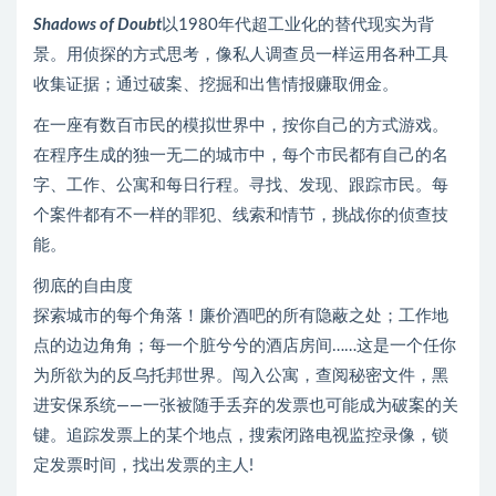
Shadows of Doubt
以1980年代超工业化的替代现实为背
景。用侦探的方式思考，像私人调查员一样运用各种工具
收集证据；通过破案、挖掘和出售情报赚取佣金。
在一座有数百市民的模拟世界中，按你自己的方式游戏。
在程序生成的独一无二的城市中，每个市民都有自己的名
字、工作、公寓和每日行程。寻找、发现、跟踪市民。每
个案件都有不一样的罪犯、线索和情节，挑战你的侦查技
能。
彻底的自由度
探索城市的每个角落！廉价酒吧的所有隐蔽之处；工作地
点的边边角角；每一个脏兮兮的酒店房间……这是一个任你
为所欲为的反乌托邦世界。闯入公寓，查阅秘密文件，黑
进安保系统——一张被随手丢弃的发票也可能成为破案的关
键。追踪发票上的某个地点，搜索闭路电视监控录像，锁
定发票时间，找出发票的主人!