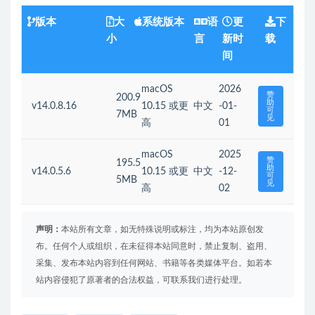
版本
大
系统版本
语
更
下
小
言
新时
载
间
macOS
2026
赞
200.9
助
v14.0.8.16
10.15 或更
中文
-01-
可
7MB
见
高
01
macOS
2025
赞
195.5
助
v14.0.5.6
10.15 或更
中文
-12-
可
5MB
见
高
02
声明：
本站所有文章，如无特殊说明或标注，均为本站原创发
布。任何个人或组织，在未征得本站同意时，禁止复制、盗用、
采集、发布本站内容到任何网站、书籍等各类媒体平台。如若本
站内容侵犯了原著者的合法权益，可联系我们进行处理。