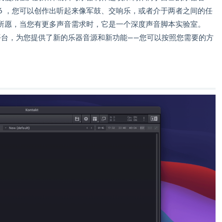
T 6 ，您可以创作出听起来像军鼓、交响乐，或者介于两者之间的任
所愿，当您有更多声音需求时，它是一个深度声音脚本实验室。
代采样平台，为您提供了新的乐器音源和新功能——您可以按照您需要的方