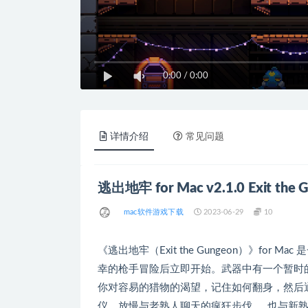
0:00
/
0:00
详情介绍
常见问题
逃出地牢 for Mac v2.1.0 Exit th
mac软件游戏下载
2023-06-29
10
《逃出地牢（Exit the Gungeon）》fo
幸的枪手冒险后立即开始。武器中有一个暂时
你对容易的猎物的渴望，记住如何翻身，然后
仪，放慢与老熟人聊天的疯狂步伐……也与新