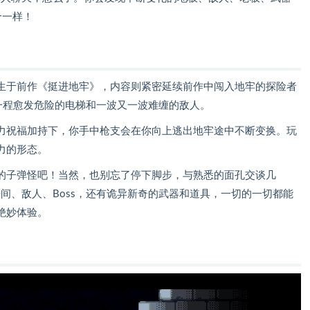
个一样！
生于前作《挺进地牢》，内容则紧密延续前作中闯入地牢的探险者
一程愈发危险的电梯和一波又一波难缠的敌人。
力祝福加持下，你手中枪支会在你向上逃出地牢途中不断变换。玩
力的形态。
的子弹怪吧！当然，也别忘了停下脚步，与熟悉的面孔交谈几
间、敌人、Boss，还有诡异新奇的武器和道具，一切的一切都能
绝妙体验。