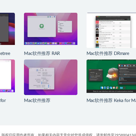
tree
Mac软件推荐 RAR
Mac软件推荐 DRmare
/SVN客
Extractor Max for Mac 简
Music Converter for
单易用的解压缩工具高级
Spotify for Mac Spotify音
版
乐转换器
for
Mac软件推荐
Mac软件推荐 Keka for M
码片段管
ClipboardManager for Mac
RAR解压工具
历史剪贴板管理工具
版权归应用作者所有，如果相关内容无意中对您造成侵权，请发邮件至295890413@