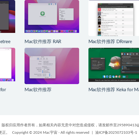
tree
Mac软件推荐 RAR
Mac软件推荐 DRmare
/SVN客
Extractor Max for Mac 简
Music Converter for
单易用的解压缩工具高级
Spotify for Mac Spotify音
版
乐转换器
for
Mac软件推荐
Mac软件推荐 Keka for M
码片段管
ClipboardManager for Mac
RAR解压工具
历史剪贴板管理工具
版权归应用作者所有，如果相关内容无意中对您造成侵权，请发邮件至295890413@
更正。
Copyright © 2024 Mac宇宙 - All rights reserved
|
渝ICP备2025072103号-1