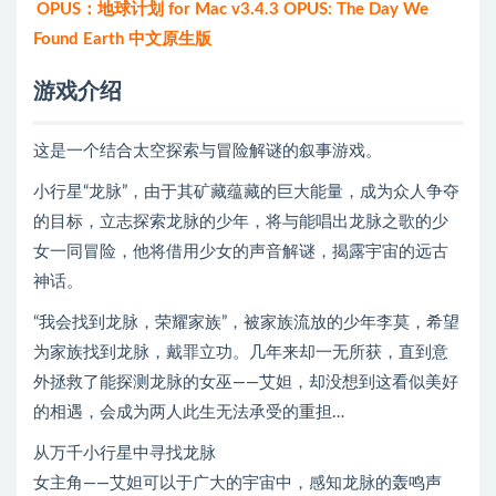
OPUS：地球计划 for Mac v3.4.3 OPUS: The Day We
Found Earth 中文原生版
游戏介绍
这是一个结合太空探索与冒险解谜的叙事游戏。
小行星“龙脉”，由于其矿藏蕴藏的巨大能量，成为众人争夺
的目标，立志探索龙脉的少年，将与能唱出龙脉之歌的少
女一同冒险，他将借用少女的声音解谜，揭露宇宙的远古
神话。
“我会找到龙脉，荣耀家族”，被家族流放的少年李莫，希望
为家族找到龙脉，戴罪立功。几年来却一无所获，直到意
外拯救了能探测龙脉的女巫——艾妲，却没想到这看似美好
的相遇，会成为两人此生无法承受的重担…
从万千小行星中寻找龙脉
女主角——艾妲可以于广大的宇宙中，感知龙脉的轰鸣声