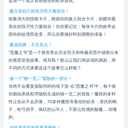
是第一个真正容易接受的砍杀游戏。
建立你自己的毁灭性力量组合！
收集强大的技能卡片，根据你的敌人组合卡片，创建你最
喜欢的毁灭性力量组合！但你要记住：每张卡片的效率会
因你的处境而改变，所以你要做好时刻调整的准备！
重温经典，不乏笑点！
“恶魔之书”是一个将世界从完全毁灭和终极邪恶中拯救出来
的善恶世俗故事。很耳熟？那么让我们用诙谐的讽刺，用
不同的方式来重述这个故事怎么样呢？
做一个“独一无二”冒险的一部分！
你绝不会重复探险同样的地下室-在“恶魔之书”中，每个级
别都由系统程序随机生成的独一无二的冒险！魔怪的多样
性让你从不会厌倦，70多种魔怪等着你的砍杀：潜伏的蝎
子，蛇弓箭手，疯狂的山羊人，不那么性感的魅魔…..你懂
的。
在纸质宇宙的世界里劈砍！